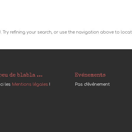
Try refining your search, or use the navigation above to loca
peu de blabla …
Evénements
ici les
Mentions légales
!
Pas d'événement