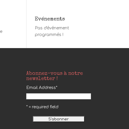
Evénements
Pas d'événement
te
programmés !
Abonnez-vous à notre
newsletter !
Email Address
*
* = required field