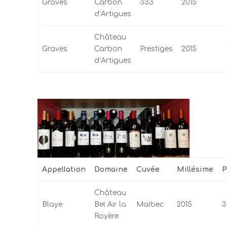
Graves
Carbon
333
2015
d’Artigues
Château
Graves
Carbon
Prestiges
2015
d’Artigues
Appellation
Domaine
Cuvée
Millésime
P
Château
Blaye
Bel Air la
Malbec
2015
3
Royère