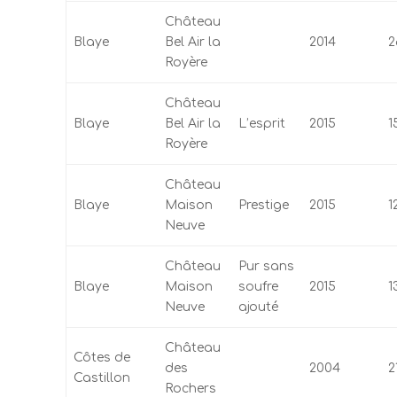
Château
Blaye
Bel Air la
2014
2
Royère
Château
Blaye
Bel Air la
L’esprit
2015
1
Royère
Château
Blaye
Maison
Prestige
2015
1
Neuve
Château
Pur sans
Blaye
Maison
soufre
2015
1
Neuve
ajouté
Château
Côtes de
des
2004
2
Castillon
Rochers