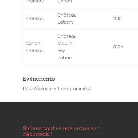
Fronsac
Canon
Château
Fronsac
2015
Labory
Château
Canon
Moulin
2005
Fronsac
Pey
Labrie
Evénements
Pas d'événement programmés !
Suivez toutes nos actus sur
Facebook !