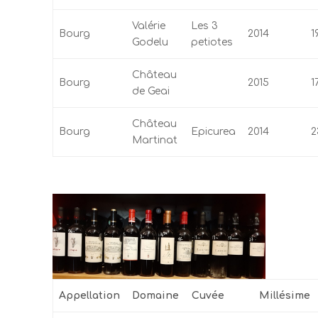
Valérie
Les 3
Bourg
2014
1
Godelu
petiotes
Château
Bourg
2015
1
de Geai
Château
Bourg
Epicurea
2014
2
Martinat
Appellation
Domaine
Cuvée
Millésime