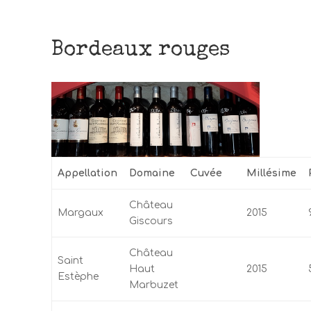
Bordeaux rouges
Appellation
Domaine
Cuvée
Millésime
Château
Margaux
2015
Giscours
Château
Saint
Haut
2015
Estèphe
Marbuzet